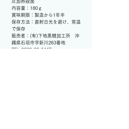
圧加熱殺菌
内容量：180ｇ
賞味期限：製造から1年半
保存方法：直射日光を避け、常温
で保存
販売者：(有)下地黒糖加工所 沖
縄県石垣市字新川263番地
TEL:0980-82-6447
製造者：(株)食のかけはしカンパ
ニー 沖縄県うるま市勝連南風原
5192-27
CONTACT
お問い合わせはこちら