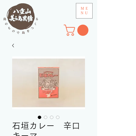
ME
NU
石垣カレー 辛口
キーマ