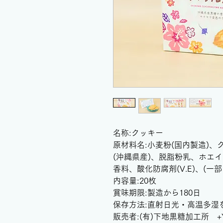
名称:クッキー
原材料名:小麦粉(国内製造)
(沖縄県産)、脱脂粉乳、ホエイ
香料、酸化防腐剤(V.E)、(
内容量:20枚
賞味期限:製造から180日
保存方法:直射日光・高温多湿
販売者:(有)下地黒糖加工所 +