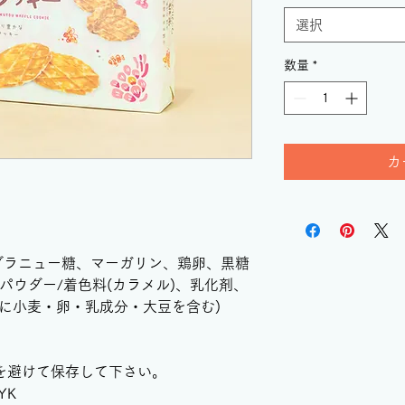
選択
数量
*
カ
、グラニュー糖、マーガリン、鶏卵、黒糖
パウダー/着色料(カラメル)、乳化剤、
一部に小麦・卵・乳成分・大豆を含む)
を避けて保存して下さい。
YK