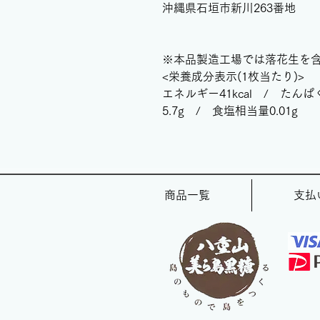
沖縄県石垣市新川263番地
※本品製造工場では落花生を
<栄養成分表示(1枚当たり)>
エネルギー41kcal / たんぱ
5.7g / 食塩相当量0.01g
商品一覧
支払