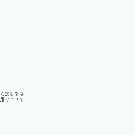
た⿊糖をは
届けさせて