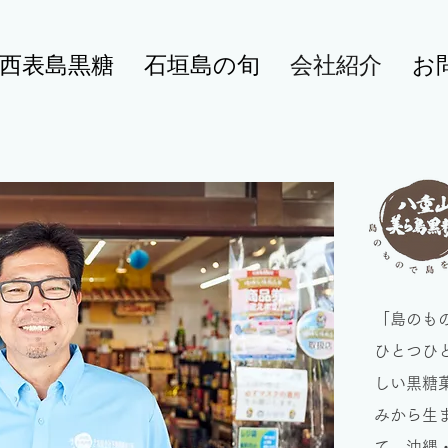
西表島黒糖
石垣島の旬
会社紹介
お
「島のも
ひとつひ
しい黒糖
みから生
て、沖縄