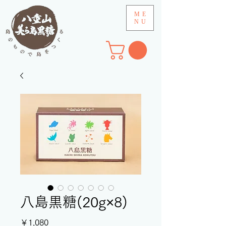
ME
NU
八島黒糖(20g×8)
価
￥1,080