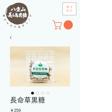
ME
NU
長命草黒糖
価
￥259