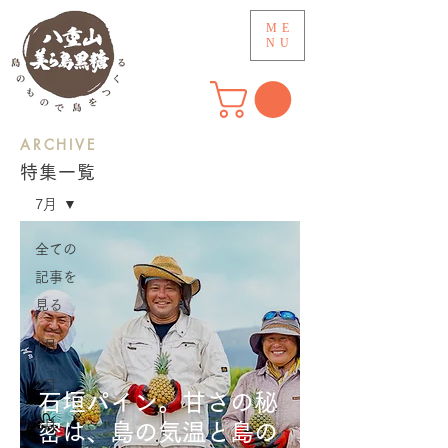
ME
NU
​ARCHIVE
アーカイブ
特集一覧
7月
全ての
記事を
見る
1月
2月
石垣パイン。甘さの秘
3月
密は、島の気温と島の