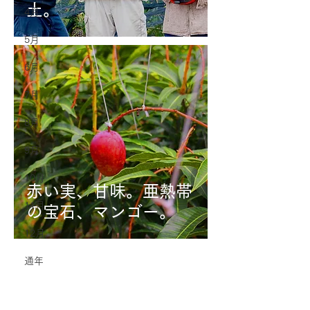
土。
4月
5月
6月
7月
8月
9月
10月
赤い実、甘味。亜熱帯
11月
の宝石、マンゴー。
12月
通年