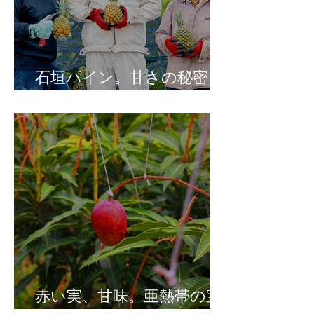
石垣パイン。甘さの秘密
は、島の気温と島の土。
赤い実、甘味。亜熱帯の宝