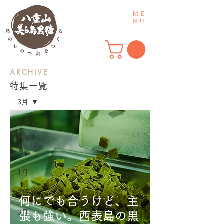
ME
NU
​ARCHIVE
アーカイブ
特集一覧
3月
全ての
記事を
見る
1月
2月
何にでも合うけど、主
3月
張も強い。西表島の黒